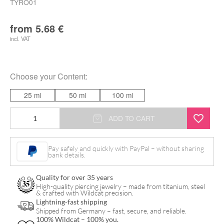
TYRO01
from
5.68
€
incl. VAT
Choose your
Content
:
25 ml
50 ml
100 ml
Tyrosur
ADD TO CART
CareExpert
Gel
Pay safely and quickly with PayPal – without sharing
bank details.
Ferite
25g
Quality for over 35 years
quantity
High-quality piercing jewelry – made from titanium, steel
& crafted with Wildcat precision.
Lightning-fast shipping
Shipped from Germany – fast, secure, and reliable.
100% Wildcat – 100% you.