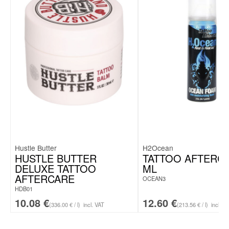
Allantoin
Vitamin E
Tyrosur® Wundheilgel
zur Anwendung auf der
Haut.Wirkstoff:
Tyrothricin.
Anwendungsgebiete:
Zur
(lindernden) Behandlung von kleinflächigen, oberflächlichen,
wenig nässenden Wunden mit bakterieller Superinfektion mit
Tyrothricin-empfindlichen Erregern wie z.B. Riss-, Kratz-,
Schürfwunden.
Warnhinweis:
Tyrosur® Wundheilgel: Enthält
Propylenglycol!
Zu Risiken und Nebenwirkungen lesen Sie die
Packungsbeilage und fragen Sie Ihre Ärztin, Ihren Arzt oder in
Ihrer Apotheke.
Stand: März 2017. Engelhard Arzneimittel
GmbH & Co. KG, 61138 Niederdorfelden.
Hustle Butter
H2Ocean
HUSTLE BUTTER
TATTOO AFTERCA
DELUXE TATTOO
ML
AFTERCARE
OCEAN3
HDB01
10.08
€
12.60
€
(336.00 € / l)
incl. VAT
(213.56 € / l)
incl. V