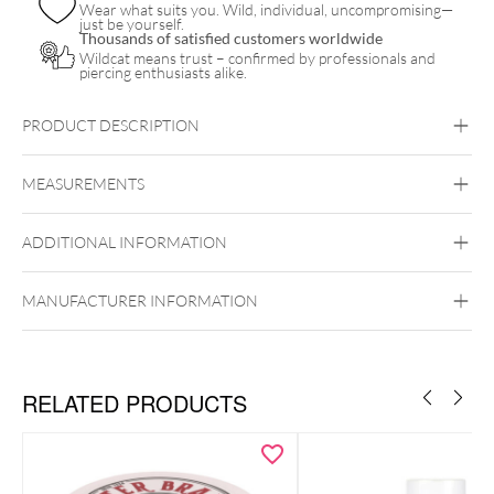
Wear what suits you. Wild, individual, uncompromising—
just be yourself.
Thousands of satisfied customers worldwide
Wildcat means trust – confirmed by professionals and
piercing enthusiasts alike.
PRODUCT DESCRIPTION
MEASUREMENTS
Tyrosur CareExpert Wundgel ist ein Hydrogel das dem Prinzip
der ideal-feuchten Wundbehandlung entspricht und somit zur
Unterstützung des natürlichen Wundheilungsprozesses bei
ADDITIONAL INFORMATION
oberflächlichen Hautschädigungen sowie leichten
Verbrennungen (z.B. Sonnenbrand) beiträgt. Die ideal feuchte
Wundbehandlung ist seit Langem etabliert. Das Hydrogel
MANUFACTURER INFORMATION
reguliert die Feuchtigkeit in der Wunde überschüssiges
Wundsekret kann abfließen und die Wunde wird feucht
gehalten was den Heilungsprozess begünstigt.
RELATED PRODUCTS
Die besonderen Inhaltsstoffe:
Dexpanthenol